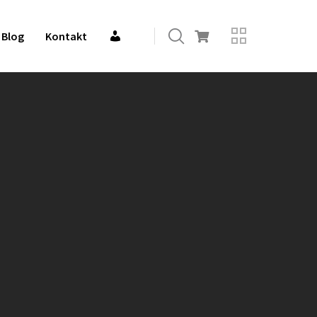
M
Blog
Kontakt
O
J
E
K
O
N
T
O